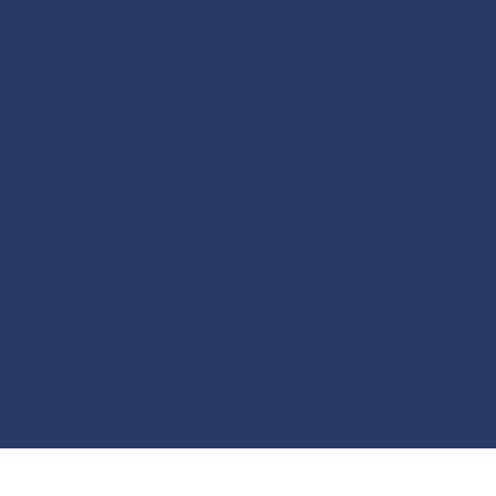
info@muezebernwest.ch
Waldmannstrasse 15
3027 Bern
© 2025 Mütterzentrum Bern-West
Realisiert durch Wenger Informatik
DOKUMENTE
Statuten
Leitbild
Betriebskonzept
Organigramm
Jahresbericht
2021
2022
2023
2024
2025
ÖFFNUNGSZEITEN
Montag - Freitag
08:30 – 11:30 Uhr
14:00 – 18:00 Uhr
Während den Schulferien der Stadt Bern geschlossen
Datenschutz
Impressum