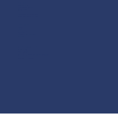
KONTAKT
Tel. 031 991 21 05
info@muezebernwest.ch
Waldmannstrasse 15
3027 Bern
© 2025 Mütterzentrum Bern-West
Realisiert durch Wenger Informatik
DOKUMENTE
Statuten
Leitbild
Betriebskonzept
Organigramm
Jahresbericht
2021
2022
2023
2024
2025
ÖFFNUNGSZEITEN
Montag - Freitag
08:30 – 11:30 Uhr
14:00 – 18:00 Uhr
Während den Schulferien der Stadt Bern geschlossen
Datenschutz
Impressum